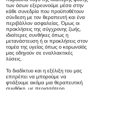
των όσων εξερευνούμε μέσα στην
κάθε συνεδρία που προϋποθέτουν
σύνδεση με τον θεραπευτή και ένα
περιβάλλον ασφαλείας. Όμως οι
προκλήσεις της σύγχρονης ζωής,
ιδιαίτερες συνθήκες όπως η
μετανάστευση ή οι προκλήσεις στον
τομέα της υγείας όπως ο κορωνοϊός
μας οδηγούν σε εναλλακτικές
λύσεις.
Το διαδίκτυο και η εξέλιξη του μας
επιτρέπει να μπορούμε να
φτιάξουμε ακόμα μια θεραπευτική
συνθήκη, με περισσότερη
αμεσότητα από ένα τηλεφώνημα ή
ένα ηλεκτρονικό μήνυμα, – αυτή της
διαδικτυακής θεραπείας. Όταν η
φυσική παρουσία δεν είναι εφικτή οι
συναντήσεις μπορούν να γίνονται
διαδικτυακά μέσω προγραμμάτων
όπως το Skype ή το Zoom.